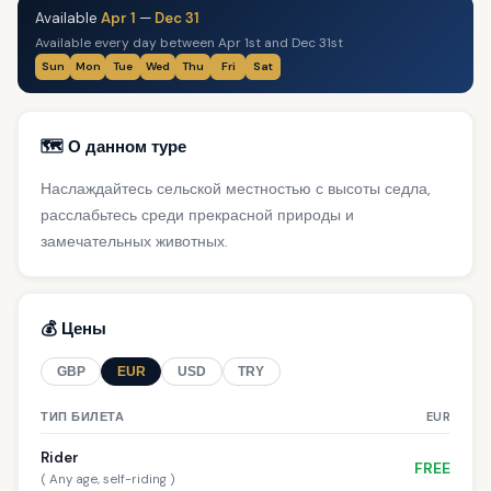
Available
Apr 1
—
Dec 31
Available every day between Apr 1st and Dec 31st
Sun
Mon
Tue
Wed
Thu
Fri
Sat
🗺️ О данном туре
Наслаждайтесь сельской местностью с высоты седла,
расслабьтесь среди прекрасной природы и
замечательных животных.
💰 Цены
GBP
EUR
USD
TRY
ТИП БИЛЕТА
EUR
Rider
FREE
( Any age, self-riding )