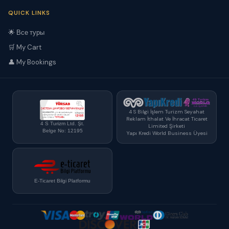
QUICK LINKS
🌟 Все туры
🛒 My Cart
👤 My Bookings
4 S Bilgi İşlem Turizm Seyahat
Reklam İthalat Ve İhracat Ticaret
4 S Turizm Ltd. Şt.
Limited Şirketi
Belge No: 12195
Yapı Kredi World Business Üyesi
E-Ticaret Bilgi Platformu