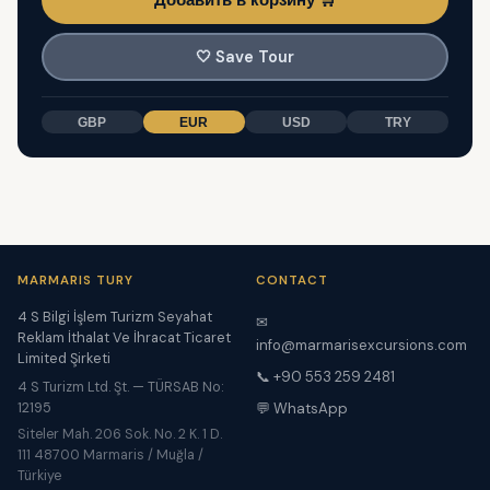
🤍
Save Tour
GBP
EUR
USD
TRY
MARMARIS TURY
CONTACT
4 S Bilgi İşlem Turizm Seyahat
✉
Reklam İthalat Ve İhracat Ticaret
info@marmarisexcursions.com
Limited Şirketi
📞 +90 553 259 2481
4 S Turizm Ltd. Şt. — TÜRSAB No:
12195
💬 WhatsApp
Siteler Mah. 206 Sok. No. 2 K. 1 D.
111 48700 Marmaris / Muğla /
Türkiye