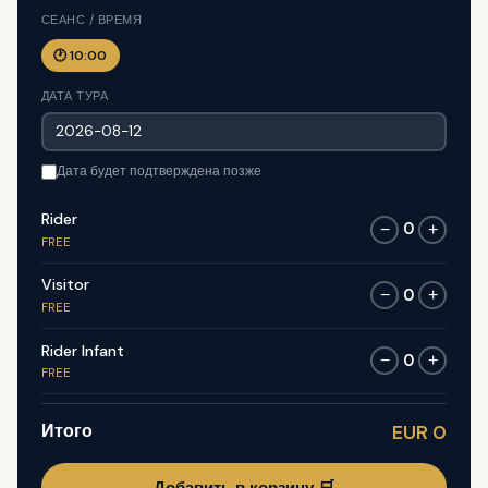
СЕАНС / ВРЕМЯ
🕐 10:00
ДАТА ТУРА
Дата будет подтверждена позже
Rider
0
−
+
FREE
Visitor
0
−
+
FREE
Rider Infant
0
−
+
FREE
Итого
EUR 0
Добавить в корзину 🛒