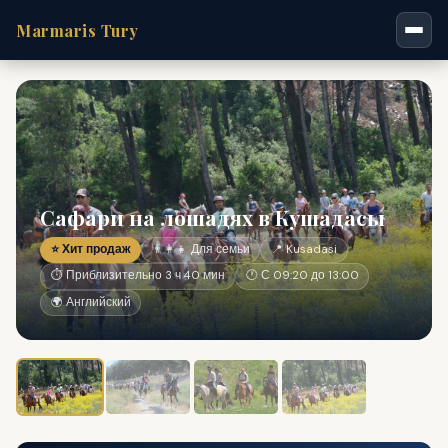
Marmaris Tury
Сафари на лошадях в Кушадасы
⭐ Хит продаж
👨‍👩‍👧 Для семьи
📍 Kusadasi
⏱ Приблизительно 3 ч 40 мин
🕐 С 09:20 до 13:00
🌍 Английский