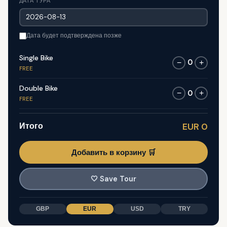
ДАТА ТУРА
Дата будет подтверждена позже
Single Bike
0
−
+
FREE
Double Bike
0
−
+
FREE
Итого
EUR 0
Добавить в корзину 🛒
🤍
Save Tour
GBP
EUR
USD
TRY