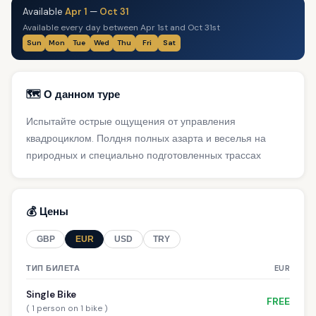
Available
Apr 1
—
Oct 31
Available every day between Apr 1st and Oct 31st
Sun
Mon
Tue
Wed
Thu
Fri
Sat
🗺️ О данном туре
Испытайте острые ощущения от управления
квадроциклом. Полдня полных азарта и веселья на
природных и специально подготовленных трассах
💰 Цены
GBP
EUR
USD
TRY
ТИП БИЛЕТА
EUR
Single Bike
FREE
( 1 person on 1 bike )