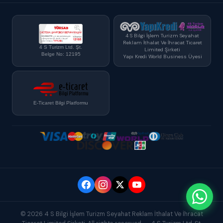
4 S Bilgi İşlem Turizm Seyahat
Reklam İthalat Ve İhracat Ticaret
4 S Turizm Ltd. Şt.
Limited Şirketi
Belge No: 12195
Yapı Kredi World Business Üyesi
E-Ticaret Bilgi Platformu
© 2026 4 S Bilgi İşlem Turizm Seyahat Reklam İthalat Ve İhracat