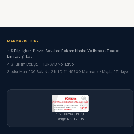
MARMARIS TURY
4 S Bilgi İşlem Turizm Seyahat Reklam İthalat Ve İhracat Ticaret
Limited Şirketi
4 S Turizm Ltd. Şt. — TÜRSAB No: 12195
Siteler Mah. 206 Sok. No. 2 K. 1 D. 111 48700 Marmaris / Muğla / Türkiye
4 S Turizm Ltd. Şt.
Belge No: 12195