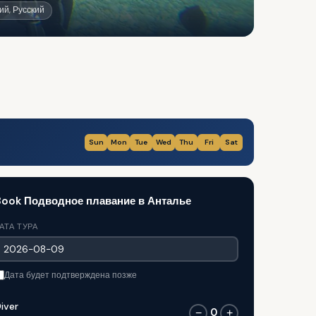
ий, Русский
Sun
Mon
Tue
Wed
Thu
Fri
Sat
Book Подводное плавание в Анталье
АТА ТУРА
Дата будет подтверждена позже
iver
0
−
+