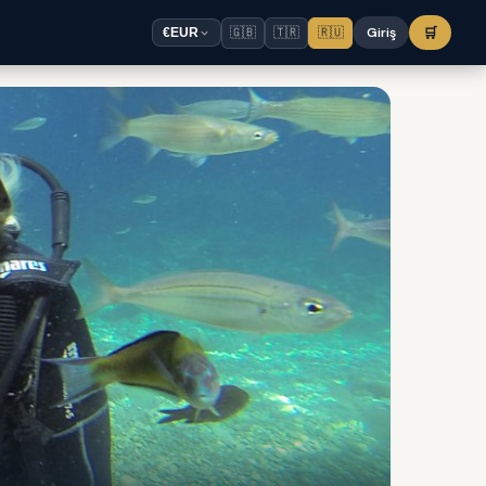
🇬🇧
🇹🇷
🇷🇺
Giriş
🛒
€
EUR