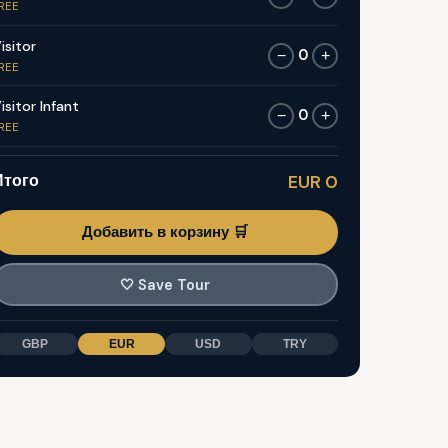
REE
isitor
0
−
+
REE
isitor Infant
0
−
+
REE
Итого
EUR 0
Добавить в корзину 🛒
🤍
Save Tour
GBP
EUR
USD
TRY