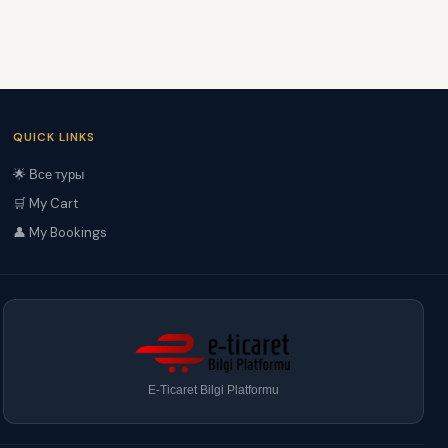
QUICK LINKS
🌟 Все туры
🛒 My Cart
👤 My Bookings
E-Ticaret Bilgi Platformu