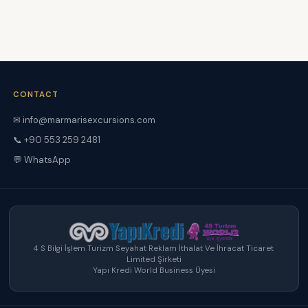
CONTACT
✉ info@marmarisexcursions.com
📞 +90 553 259 2481
💬 WhatsApp
4 S Bilgi İşlem Turizm Seyahat Reklam İthalat Ve İhracat Ticaret
Limited Şirketi
Yapı Kredi World Business Üyesi