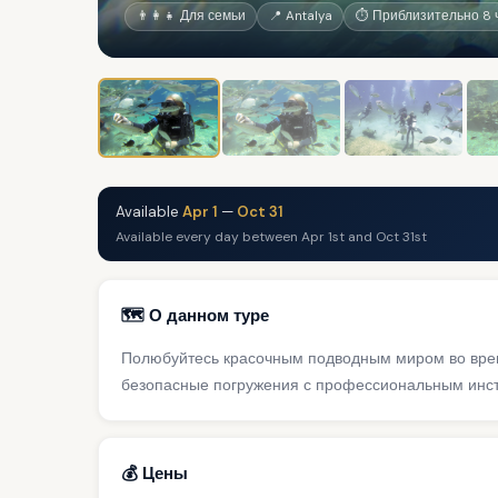
👨‍👩‍👧 Для семьи
📍 Antalya
⏱ Приблизительно 8 
Available
Apr 1
—
Oct 31
Available every day between Apr 1st and Oct 31st
🗺️ О данном туре
Полюбуйтесь красочным подводным миром во врем
безопасные погружения с профессиональным инст
💰 Цены