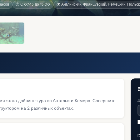
часов
🕐 С 07:45 до 18:00
🌍 Английский, Французский, Немецкий, Польск
я этого дайвинг-тура из Антальи и Кемера. Совершите
Д
руктором на 2 различных объектах.
D