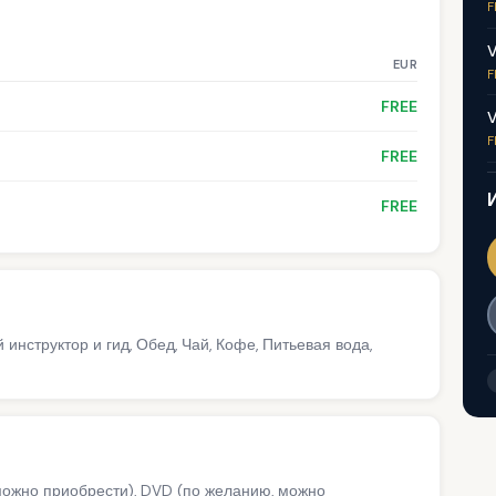
F
V
EUR
F
FREE
V
F
FREE
FREE
нструктор и гид, Обед, Чай, Кофе, Питьевая вода,
ожно приобрести), DVD (по желанию, можно