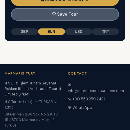
🤍
Save Tour
GBP
EUR
USD
TRY
MARMARIS TURY
CONTACT
4 S Bilgi İşlem Turizm Seyahat
✉
Reklam İthalat Ve İhracat Ticaret
info@marmarisexcursions.com
Limited Şirketi
📞 +90 553 259 2481
4 S Turizm Ltd. Şt. — TÜRSAB No:
12195
💬 WhatsApp
Siteler Mah. 206 Sok. No. 2 K. 1 D.
111 48700 Marmaris / Muğla /
Türkiye