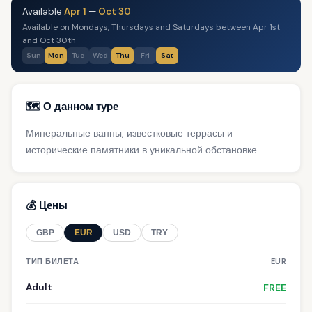
Available
Apr 1
—
Oct 30
Available on Mondays, Thursdays and Saturdays between Apr 1st
and Oct 30th
Sun
Mon
Tue
Wed
Thu
Fri
Sat
🗺️ О данном туре
Минеральные ванны, известковые террасы и
исторические памятники в уникальной обстановке
💰 Цены
GBP
EUR
USD
TRY
ТИП БИЛЕТА
EUR
Adult
FREE