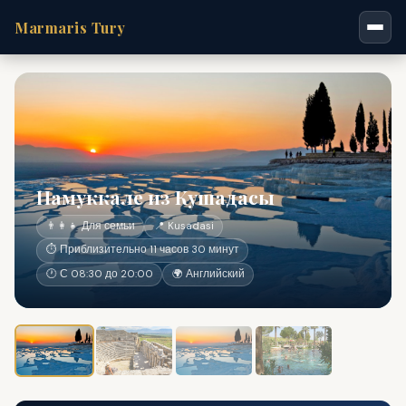
Marmaris Tury
Памуккале из Кушадасы
👨‍👩‍👧 Для семьи
📍 Kusadasi
⏱ Приблизительно 11 часов 30 минут
🕐 С 08:30 до 20:00
🌍 Английский