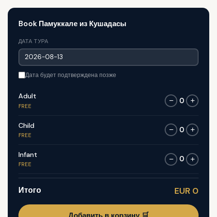
Book Памуккале из Кушадасы
ДАТА ТУРА
Дата будет подтверждена позже
Adult
0
−
+
FREE
Child
0
−
+
FREE
Infant
0
−
+
FREE
Итого
EUR 0
Добавить в корзину 🛒