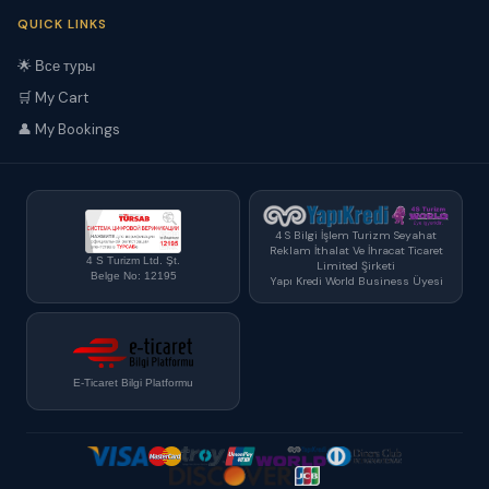
QUICK LINKS
🌟 Все туры
🛒 My Cart
👤 My Bookings
4 S Bilgi İşlem Turizm Seyahat
Reklam İthalat Ve İhracat Ticaret
4 S Turizm Ltd. Şt.
Limited Şirketi
Belge No: 12195
Yapı Kredi World Business Üyesi
E-Ticaret Bilgi Platformu