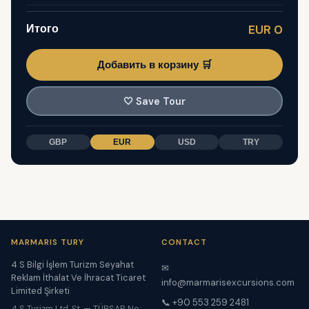
Итого
EUR 0
Добавить в корзину 🛒
🤍
Save Tour
GBP
EUR
USD
TRY
MARMARIS TURY
CONTACT
4 S Bilgi İşlem Turizm Seyahat
✉
Reklam İthalat Ve İhracat Ticaret
info@marmarisexcursions.com
Limited Şirketi
📞 +90 553 259 2481