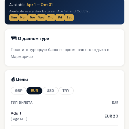
Available
Apr 1
—
Oct 31
Available every day between Apr 1st and Oct 31st
Sun
Mon
Tue
Wed
Thu
Fri
Sat
🗺️ О данном туре
Посетите турецкую баню во время вашего отдыха в
Мармарисе
💰 Цены
GBP
EUR
USD
TRY
ТИП БИЛЕТА
EUR
Adult
EUR 20
( Age 13+ )