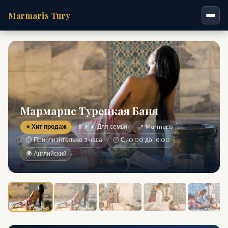
Marmaris Tury
Мармарис Турецкая Баня
⭐ Хит продаж
👨‍👩‍👧 Для семьи
📍 Marmaris
⏱ Приблизительно 3 часа
🕐 С 10:00 до 16:00
🌍 Английский