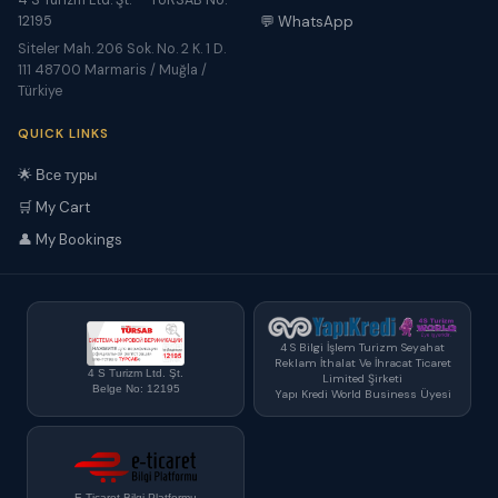
4 S Turizm Ltd. Şt. — TÜRSAB No:
12195
💬 WhatsApp
Siteler Mah. 206 Sok. No. 2 K. 1 D.
111 48700 Marmaris / Muğla /
Türkiye
QUICK LINKS
🌟 Все туры
🛒 My Cart
👤 My Bookings
4 S Bilgi İşlem Turizm Seyahat
Reklam İthalat Ve İhracat Ticaret
4 S Turizm Ltd. Şt.
Limited Şirketi
Belge No: 12195
Yapı Kredi World Business Üyesi
E-Ticaret Bilgi Platformu