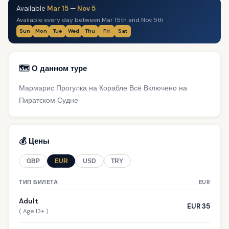
Available
Mar 15
—
Nov 5
Available every day between Mar 15th and Nov 5th
Sun
Mon
Tue
Wed
Thu
Fri
Sat
🗺️ О данном туре
Мармарис Прогулка на Корабле Всё Включено на
Пиратском Судне
💰 Цены
GBP
EUR
USD
TRY
ТИП БИЛЕТА
EUR
Adult
EUR 35
( Age 13+ )