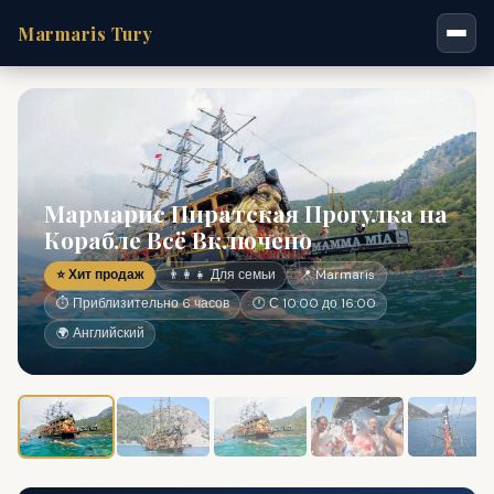
Marmaris Tury
Мармарис Пиратская Прогулка на
Корабле Всё Включено
⭐ Хит продаж
👨‍👩‍👧 Для семьи
📍 Marmaris
⏱ Приблизительно 6 часов
🕐 С 10:00 до 16:00
🌍 Английский