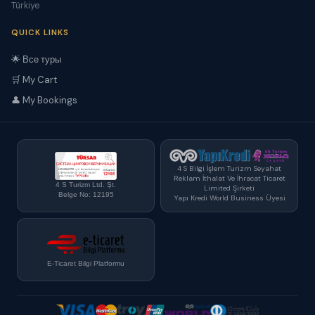
Türkiye
QUICK LINKS
🌟 Все туры
🛒 My Cart
👤 My Bookings
4 S Bilgi İşlem Turizm Seyahat
Reklam İthalat Ve İhracat Ticaret
4 S Turizm Ltd. Şt.
Limited Şirketi
Belge No: 12195
Yapı Kredi World Business Üyesi
E-Ticaret Bilgi Platformu