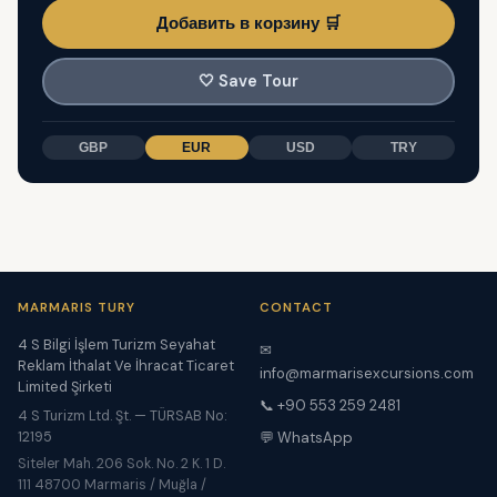
Добавить в корзину 🛒
🤍
Save Tour
GBP
EUR
USD
TRY
MARMARIS TURY
CONTACT
4 S Bilgi İşlem Turizm Seyahat
✉
Reklam İthalat Ve İhracat Ticaret
info@marmarisexcursions.com
Limited Şirketi
📞 +90 553 259 2481
4 S Turizm Ltd. Şt. — TÜRSAB No:
12195
💬 WhatsApp
Siteler Mah. 206 Sok. No. 2 K. 1 D.
111 48700 Marmaris / Muğla /