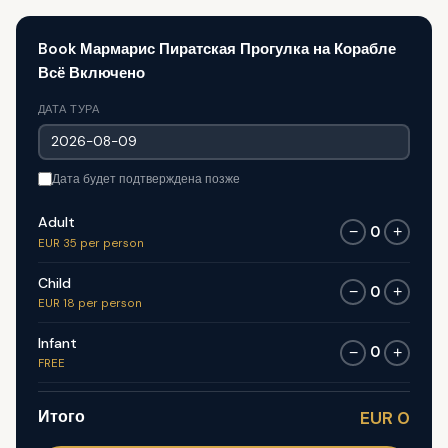
Book Мармарис Пиратская Прогулка на Корабле
Всё Включено
ДАТА ТУРА
Дата будет подтверждена позже
Adult
0
−
+
EUR 35 per person
Child
0
−
+
EUR 18 per person
Infant
0
−
+
FREE
Итого
EUR 0