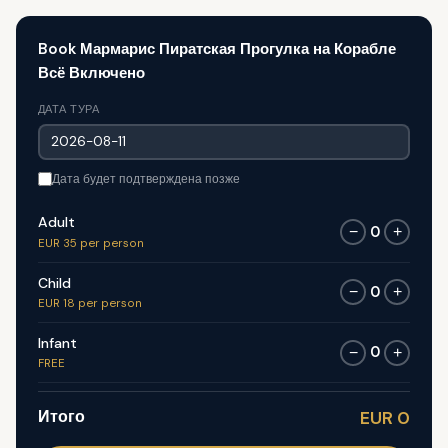
Book Мармарис Пиратская Прогулка на Корабле
Всё Включено
ДАТА ТУРА
Дата будет подтверждена позже
Adult
0
−
+
EUR 35 per person
Child
0
−
+
EUR 18 per person
Infant
0
−
+
FREE
Итого
EUR 0