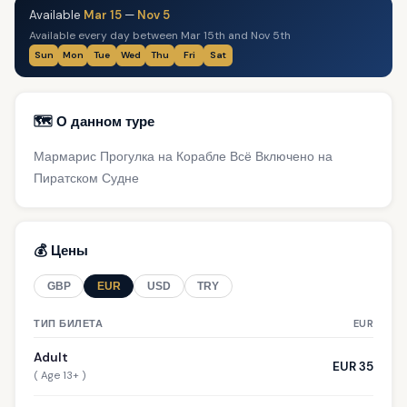
Available
Mar 15
—
Nov 5
Available every day between Mar 15th and Nov 5th
Sun
Mon
Tue
Wed
Thu
Fri
Sat
🗺️ О данном туре
Мармарис Прогулка на Корабле Всё Включено на
Пиратском Судне
💰 Цены
GBP
EUR
USD
TRY
ТИП БИЛЕТА
EUR
Adult
EUR 35
( Age 13+ )