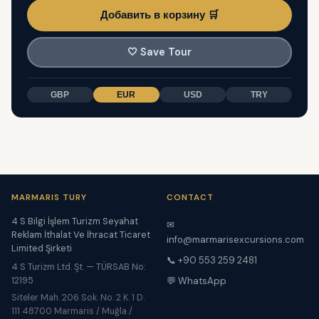
Добавить в корзину 🛒
🤍
Save Tour
GBP
EUR
USD
TRY
MARMARIS TURY
CONTACT
4 S Bilgi İşlem Turizm Seyahat
✉
Reklam İthalat Ve İhracat Ticaret
info@marmarisexcursions.com
Limited Şirketi
📞 +90 553 259 2481
4 S Turizm Ltd. Şt. — TÜRSAB No:
12195
💬 WhatsApp
Siteler Mah. 206 Sok. No. 2 K. 1 D.
111 48700 Marmaris / Muğla /