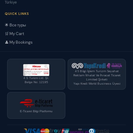
Türkiye
QUICK LINKS
🌟 Все туры
🛒 My Cart
👤 My Bookings
4 S Bilgi İşlem Turizm Seyahat
Reklam İthalat Ve İhracat Ticaret
4 S Turizm Ltd. Şt.
Limited Şirketi
Belge No: 12195
Yapı Kredi World Business Üyesi
E-Ticaret Bilgi Platformu