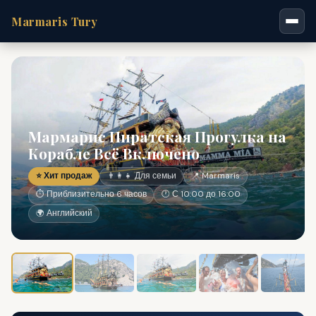
Marmaris Tury
Мармарис Пиратская Прогулка на
Корабле Всё Включено
⭐ Хит продаж
👨‍👩‍👧 Для семьи
📍 Marmaris
⏱ Приблизительно 6 часов
🕐 С 10:00 до 16:00
🌍 Английский