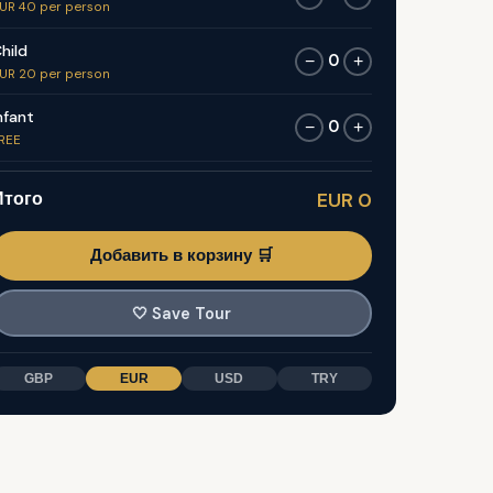
UR 40 per person
hild
0
−
+
UR 20 per person
nfant
0
−
+
REE
Итого
EUR 0
Добавить в корзину 🛒
🤍
Save Tour
GBP
EUR
USD
TRY