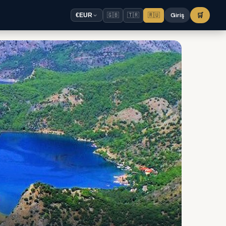
🇬🇧
🇹🇷
🇷🇺
Giriş
🛒
€
EUR