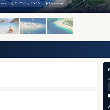
 мин
🕐 С 07:30 до 20:00
🌍 Английский
Д
A