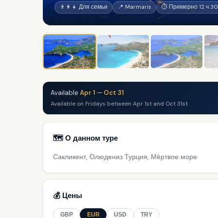
👨‍👩‍👧 Для семьи
📍 Marmaris
⏱ Примерно 12 ч 30
Available
Apr 1
—
Oct 31
Available on Fridays between Apr 1st and Oct 31st
🗺️ О данном туре
Сакликент, Олюдениз Турция, Мёртвое море
💰 Цены
GBP
EUR
USD
TRY