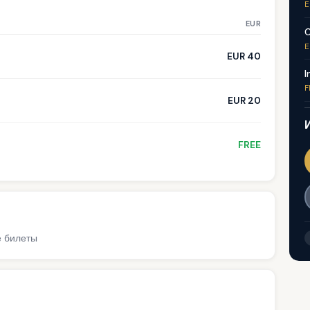
E
EUR
C
E
EUR 40
I
F
EUR 20
FREE
е билеты