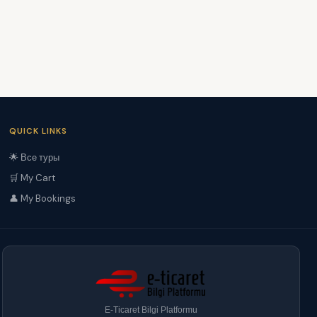
QUICK LINKS
🌟 Все туры
🛒 My Cart
👤 My Bookings
E-Ticaret Bilgi Platformu