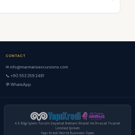
CONTACT
✉ info@marmarisexcursions.com
📞 +90 553 259 2481
💬 WhatsApp
4 S Bilgi İşlem Turizm Seyahat Reklam İthalat Ve İhracat Ticaret
Limited Şirketi
Yapı Kredi World Business Üyesi