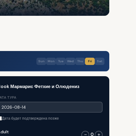
Sun
Mon
Tue
Wed
Thu
Fri
Sat
Book Мармарис Фетхие и Олюдениз
АТА ТУРА
Дата будет подтверждена позже
dult
0
−
+