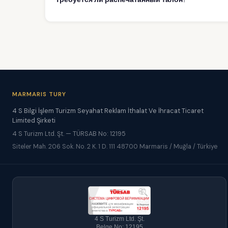
MARMARIS TURY
4 S Bilgi İşlem Turizm Seyahat Reklam İthalat Ve İhracat Ticaret
Limited Şirketi
4 S Turizm Ltd. Şt. — TÜRSAB No: 12195
Siteler Mah. 206 Sok. No. 2 K. 1 D. 111 48700 Marmaris / Muğla / Türkiye
4 S Turizm Ltd. Şt.
Belge No: 12195