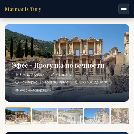
Marmaris Tury
Эфес - Прогулка по вечности
👨‍👩‍👧 Для семьи
📍 Marmaris
⏱ Примерно 12 часов 30 минут
🕐 С 07:00 до 19:30
🌍 Русско-говорящий