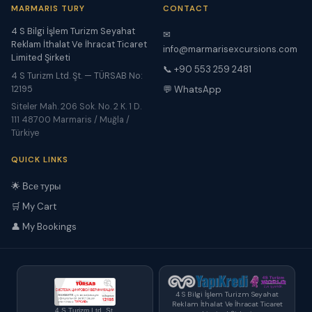
MARMARIS TURY
CONTACT
4 S Bilgi İşlem Turizm Seyahat
✉
Reklam İthalat Ve İhracat Ticaret
info@marmarisexcursions.com
Limited Şirketi
📞 +90 553 259 2481
4 S Turizm Ltd. Şt. — TÜRSAB No:
12195
💬 WhatsApp
Siteler Mah. 206 Sok. No. 2 K. 1 D.
111 48700 Marmaris / Muğla /
Türkiye
QUICK LINKS
🌟 Все туры
🛒 My Cart
👤 My Bookings
4 S Bilgi İşlem Turizm Seyahat
Reklam İthalat Ve İhracat Ticaret
4 S Turizm Ltd. Şt.