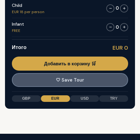
Child
0
−
+
EUR 18 per person
Infant
0
−
+
FREE
Итого
EUR 0
Добавить в корзину 🛒
🤍
Save Tour
GBP
EUR
USD
TRY