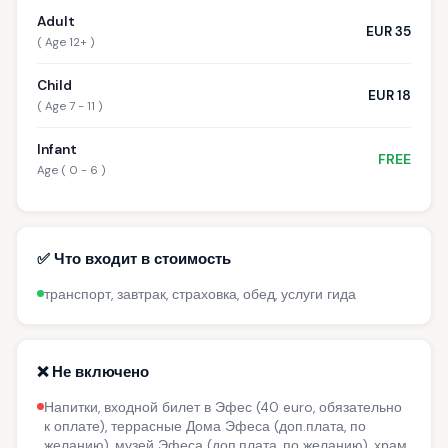
Adult
EUR 35
( Age 12+ )
Child
EUR 18
( Age 7 - 11 )
Infant
FREE
Age ( 0 - 6 )
✅ Что входит в стоимость
транспорт, завтрак, страховка, обед, услуги гида
❌ Не включено
Напитки, входной билет в Эфес (40 euro, обязательно
к оплате), террасные Дома Эфеса (доп.плата, по
желанию), музей Эфеса (доп.плата, по желанию), храм