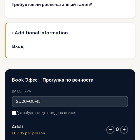
›
Требуется ли распечатанный талон?
ℹ️ Additional Information
Вход
Book Эфес - Прогулка по вечности
ДАТА ТУРА
Дата будет подтверждена позже
Adult
0
−
+
EUR 35 per person