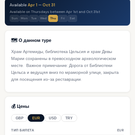
Available
Apr 1
—
Oct 31
Available on Thursdays between Apr 1st and Oct 31st
Sun
Mon
Tue
Wed
Thu
Fri
Sat
🗺️ О данном туре
Храм Артемиды, библиотека Цельсия и храм Девы
Марии сохранены в превосходном археологическом
месте. Важное примечание: Дорога от Библиотеки
Цельса и ведущяя вниз по мраморной улице, закрыта
для посещения из-за реставрации.
💰 Цены
GBP
EUR
USD
TRY
ТИП БИЛЕТА
EUR