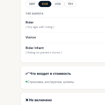
GBP
EUR
USD
TRY
ТИП БИЛЕТА
Rider
( Any age, self-riding )
Visitor
Rider Infant
( Riding on parent s horse )
✅ Что входит в стоимость
Страховка, инструктаж, шлемы
❌ Не включено