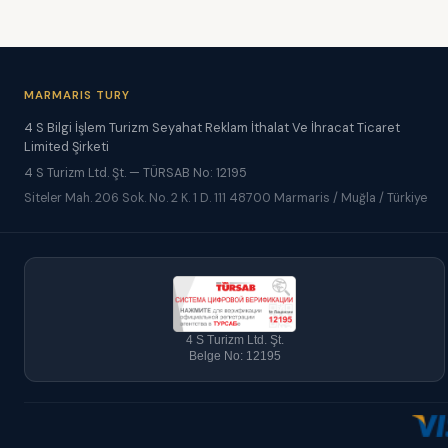
MARMARIS TURY
4 S Bilgi İşlem Turizm Seyahat Reklam İthalat Ve İhracat Ticaret
Limited Şirketi
4 S Turizm Ltd. Şt. — TÜRSAB No: 12195
Siteler Mah. 206 Sok. No. 2 K. 1 D. 111 48700 Marmaris / Muğla / Türkiye
4 S Turizm Ltd. Şt.
Belge No: 12195