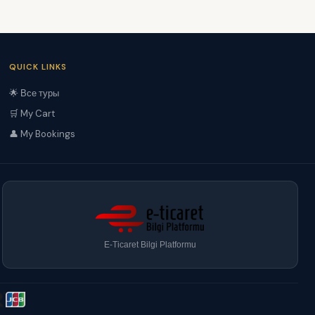
QUICK LINKS
🌟 Все туры
🛒 My Cart
👤 My Bookings
E-Ticaret Bilgi Platformu