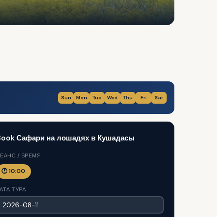
Sun
Mon
Tue
Wed
Thu
Fri
Sat
Book Сафари на лошадях в Кушадасы
ЕАНС / ВРЕМЯ
🕐 10:00
АТА ТУРА