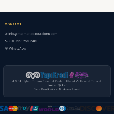
CONTACT
✉ info@marmarisexcursions.com
📞 +90 553 259 2481
💬 WhatsApp
4 S Bilgi İşlem Turizm Seyahat Reklam İthalat Ve İhracat Ticaret
Limited Şirketi
Yapı Kredi World Business Üyesi