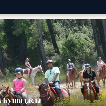
в Кушадасы