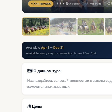
⭐ Хит продаж
👨‍👩‍👧 Для семьи
📍 Kusadasi
⏱ 
Available
Apr 1
—
Dec 31
Available every day between Apr 1st and Dec 31st
🗺️ О данном туре
Наслаждайтесь сельской местностью с высоты сед
замечательных животных.
💰 Цены