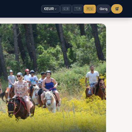
🇬🇧
🇹🇷
🇷🇺
Giriş
🛒
€
EUR