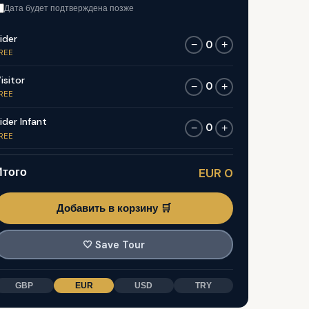
Дата будет подтверждена позже
ider
0
−
+
REE
isitor
0
−
+
REE
ider Infant
0
−
+
REE
Итого
EUR 0
Добавить в корзину 🛒
🤍
Save Tour
GBP
EUR
USD
TRY