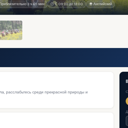
Приблизительно 3 ч 40 мин
🕐 С 09:20 до 13:00
🌍 Английский
ла, расслабьтесь среди прекрасной природы и
С
Д