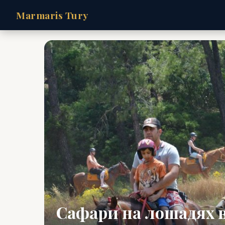
Marmaris Tury
Сафари на лошадях 