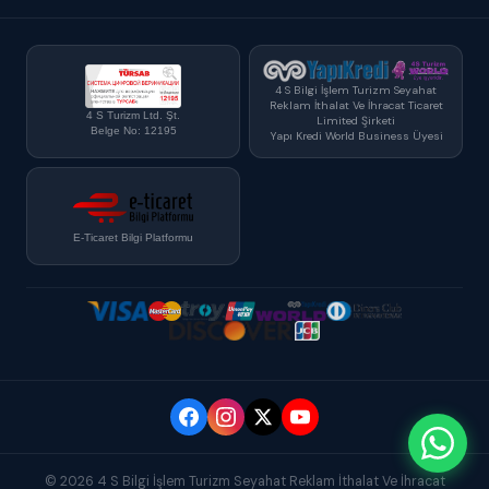
4 S Bilgi İşlem Turizm Seyahat
Reklam İthalat Ve İhracat Ticaret
4 S Turizm Ltd. Şt.
Limited Şirketi
Belge No: 12195
Yapı Kredi World Business Üyesi
E-Ticaret Bilgi Platformu
© 2026 4 S Bilgi İşlem Turizm Seyahat Reklam İthalat Ve İhracat