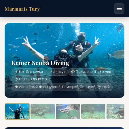
Marmaris Tury
Kemer Scuba Diving
👨‍👩‍👧 Для семьи
📍 Antalya
⏱ Примерно 11 ч 30 мин
🕐 С 07:30 до 19:00
🌍 Английский, Французский, Немецкий, Польский, Русский