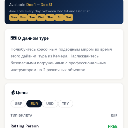
Available
Dec 1
—
Dec 31
Available every day between Dec 1st and Dec 31st
Sun
Mon
Tue
Wed
Thu
Fri
Sat
🗺️ О данном туре
Полюбуйтесь красочным подводным миром во время
этого дайвинг-тура из Кемера. Наслаждайтесь
безопасными погружениями с профессиональным
инструктором на 2 различных объектах.
💰 Цены
GBP
EUR
USD
TRY
ТИП БИЛЕТА
EUR
Rafting Person
FREE