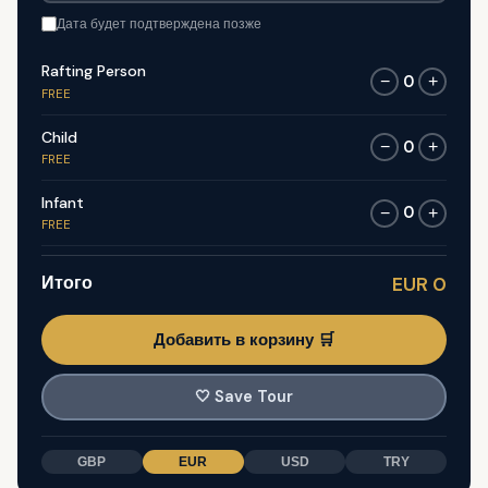
Дата будет подтверждена позже
Rafting Person
0
−
+
FREE
Child
0
−
+
FREE
Infant
0
−
+
FREE
Итого
EUR 0
Добавить в корзину 🛒
🤍
Save Tour
GBP
EUR
USD
TRY