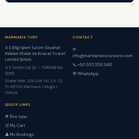
MARMARIS TURY
CONTACT
4 S Bilgi İşlem Turizm Seyahat
✉
Reklam İthalat Ve İhracat Ticaret
info@marmarisexcursions.com
Limited Şirketi
📞 +90 553 259 2481
4 S Turizm Ltd. Şt. — TÜRSAB No:
12195
💬 WhatsApp
Siteler Mah. 206 Sok. No. 2 K. 1 D.
111 48700 Marmaris / Muğla /
Türkiye
QUICK LINKS
🌟 Все туры
🛒 My Cart
👤 My Bookings