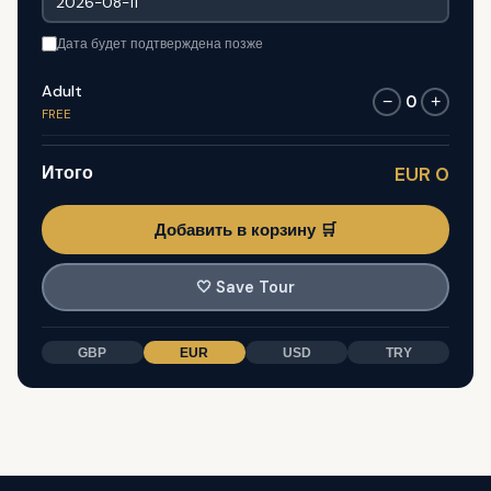
Дата будет подтверждена позже
Adult
0
−
+
FREE
Итого
EUR 0
Добавить в корзину 🛒
🤍
Save Tour
GBP
EUR
USD
TRY