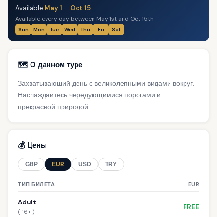
Available
May 1
—
Oct 15
Available every day between May 1st and Oct 15th
Sun
Mon
Tue
Wed
Thu
Fri
Sat
🗺️ О данном туре
Захватывающий день с великолепными видами вокруг.
Наслаждайтесь чередующимися порогами и
прекрасной природой.
💰 Цены
GBP
EUR
USD
TRY
ТИП БИЛЕТА
EUR
Adult
FREE
( 16+ )