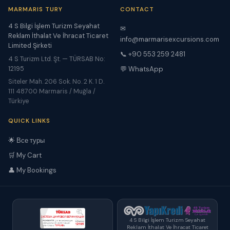
MARMARIS TURY
CONTACT
4 S Bilgi İşlem Turizm Seyahat
✉
Reklam İthalat Ve İhracat Ticaret
info@marmarisexcursions.com
Limited Şirketi
📞 +90 553 259 2481
4 S Turizm Ltd. Şt. — TÜRSAB No:
12195
💬 WhatsApp
Siteler Mah. 206 Sok. No. 2 K. 1 D.
111 48700 Marmaris / Muğla /
Türkiye
QUICK LINKS
🌟 Все туры
🛒 My Cart
👤 My Bookings
4 S Bilgi İşlem Turizm Seyahat
Reklam İthalat Ve İhracat Ticaret