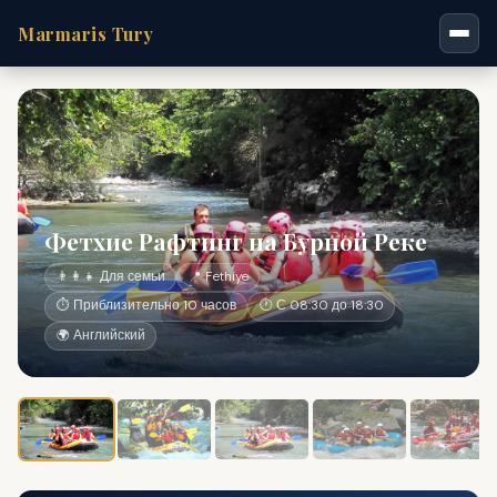
Marmaris Tury
Фетхие Рафтинг на Бурной Реке
👨‍👩‍👧 Для семьи
📍 Fethiye
⏱ Приблизительно 10 часов
🕐 С 08:30 до 18:30
🌍 Английский