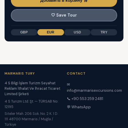
Добавить в корзину 🛒
🤍
Save Tour
GBP
EUR
USD
TRY
MARMARIS TURY
CONTACT
4 S Bilgi İşlem Turizm Seyahat
✉
Reklam İthalat Ve İhracat Ticaret
info@marmarisexcursions.com
Limited Şirketi
📞 +90 553 259 2481
4 S Turizm Ltd. Şt. — TÜRSAB No:
12195
💬 WhatsApp
Siteler Mah. 206 Sok. No. 2 K. 1 D.
111 48700 Marmaris / Muğla /
Türkiye