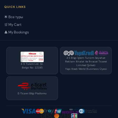
QUICK LINKS
🌟 Все туры
🛒 My Cart
👤 My Bookings
4 S Bilgi İşlem Turizm Seyahat
Reklam İthalat Ve İhracat Ticaret
4 S Turizm Ltd. Şt.
Limited Şirketi
Belge No: 12195
Yapı Kredi World Business Üyesi
E-Ticaret Bilgi Platformu