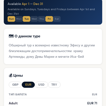
Available
Apr 1
—
Dec 31
Available on Sundays, Tuesdays and Fridays between Apr 1st and
Dec 31st
Sun
Mon
Tue
Wed
Thu
Fri
Sat
🗺️ О данном туре
Обширный тур к всемирно известному Эфесу и другим
близлежащим достопримечательностям: храму
Артемиды, дому Девы Марии и мечети Иса-Бей
💰 Цены
GBP
EUR
USD
TRY
ТИП БИЛЕТА
EUR
Adult
EUR 71