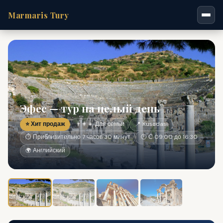
Marmaris Tury
Эфес — тур на целый день
⭐ Хит продаж
👨‍👩‍👧 Для семьи
📍 Kusadasi
⏱ Приблизительно 7 часов 30 минут
🕐 С 09:00 до 16:30
🌍 Английский