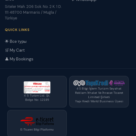
Siteler Mah. 206 Sok. No. 2 K. 1 D.
111 48700 Marmaris / Muğla /
Türkiye
QUICK LINKS
🌟 Все туры
🛒 My Cart
👤 My Bookings
4 S Bilgi İşlem Turizm Seyahat
Reklam İthalat Ve İhracat Ticaret
4 S Turizm Ltd. Şt.
Limited Şirketi
Belge No: 12195
Yapı Kredi World Business Üyesi
E-Ticaret Bilgi Platformu