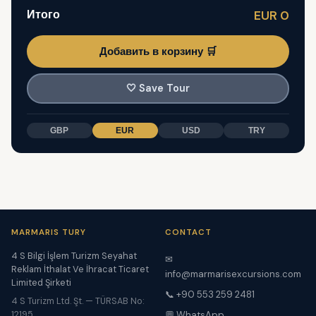
Итого
EUR 0
Добавить в корзину 🛒
🤍
Save Tour
GBP
EUR
USD
TRY
MARMARIS TURY
CONTACT
4 S Bilgi İşlem Turizm Seyahat
✉
Reklam İthalat Ve İhracat Ticaret
info@marmarisexcursions.com
Limited Şirketi
📞 +90 553 259 2481
4 S Turizm Ltd. Şt. — TÜRSAB No:
12195
💬 WhatsApp