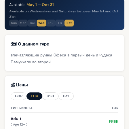
Available
May 1
—
Oct 31
Available on Wednesdays and Saturdays between May 1st and Oct
31st
Sun
Mon
Tue
Wed
Thu
Fri
Sat
🗺️ О данном туре
впечатляющие руины Эфеса в первый день и чудеса
Памуккале во второй.
💰 Цены
GBP
EUR
USD
TRY
ТИП БИЛЕТА
EUR
Adult
FREE
( Age 12+ )