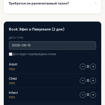
›
Требуется ли распечатанный талон?
Book Эфес и Памуккале (2 дня)
ДАТА ТУРА
Дата будет подтверждена позже
Adult
0
−
+
FREE
Child
0
−
+
FREE
Infant
0
−
+
FREE