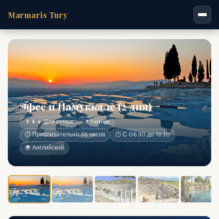
Marmaris Tury
Эфес и Памуккале (2 дня)
👨‍👩‍👧 Для семьи
📍 Fethiye
⏱ Приблизительно 38 часов
🕐 С 06:30 до 19:30
🌍 Английский