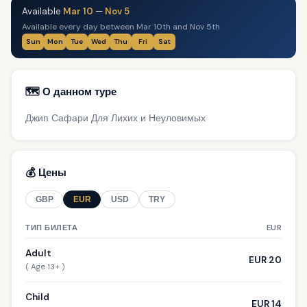
Available
Mar 10
—
Nov 5
Available every day between Mar 10th and Nov 5th
Sun
Mon
Tue
Wed
Thu
Fri
Sat
🗺️ О данном туре
Джип Сафари Для Лихих и Неуловимых
💰 Цены
GBP
EUR
USD
TRY
ТИП БИЛЕТА
EUR
Adult
EUR 20
( Age 13+ )
Child
EUR 14