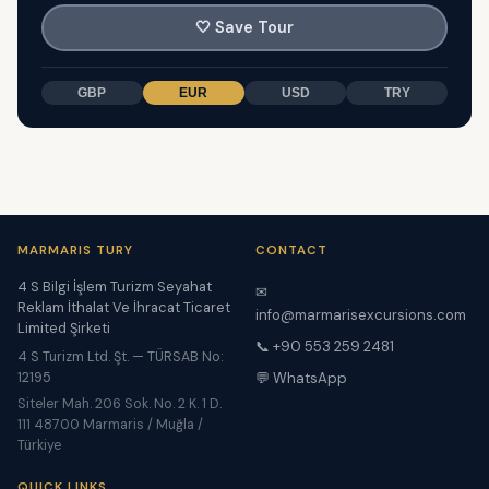
🤍
Save Tour
GBP
EUR
USD
TRY
MARMARIS TURY
CONTACT
4 S Bilgi İşlem Turizm Seyahat
✉
Reklam İthalat Ve İhracat Ticaret
info@marmarisexcursions.com
Limited Şirketi
📞 +90 553 259 2481
4 S Turizm Ltd. Şt. — TÜRSAB No:
12195
💬 WhatsApp
Siteler Mah. 206 Sok. No. 2 K. 1 D.
111 48700 Marmaris / Muğla /
Türkiye
QUICK LINKS