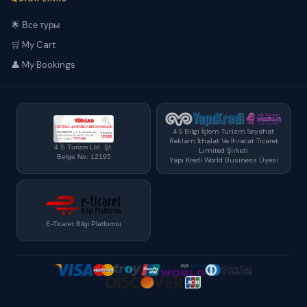
🌟 Все туры
🛒 My Cart
👤 My Bookings
4 S Bilgi İşlem Turizm Seyahat
Reklam İthalat Ve İhracat Ticaret
4 S Turizm Ltd. Şt.
Limited Şirketi
Belge No: 12195
Yapı Kredi World Business Üyesi
E-Ticaret Bilgi Platformu