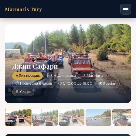
Marmaris Tury
Джип Сафари
⭐ Хит продаж
👨‍👩‍👧 Для семьи
📍 Marmaris
⏱ Примерно 6 часов
🕐 С 10:00 до 16:00
🌍 Russian
🚢 Cruise