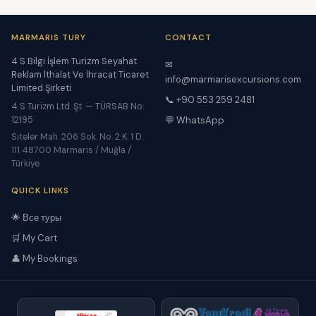
MARMARIS TURY
CONTACT
4 S Bilgi İşlem Turizm Seyahat
✉
Reklam İthalat Ve İhracat Ticaret
info@marmarisexcursions.com
Limited Şirketi
📞 +90 553 259 2481
4 S Turizm Ltd. Şt. — TÜRSAB No:
12195
💬 WhatsApp
Siteler Mah. 206 Sok. No. 2 K. 1 D.
111 48700 Marmaris / Muğla /
Türkiye
QUICK LINKS
🌟 Все туры
🛒 My Cart
👤 My Bookings