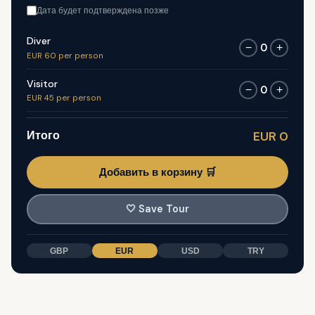
Дата будет подтверждена позже
Diver
0
−
+
EUR 60 per person
Visitor
0
−
+
EUR 45 per person
Итого
EUR 0
Добавить в корзину 🛒
🤍
Save Tour
GBP
EUR
USD
TRY