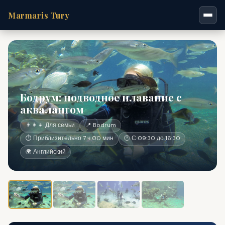
Marmaris Tury
Бодрум: подводное плавание с
аквалангом
👨‍👩‍👧 Для семьи
📍 Bodrum
⏱ Приблизительно 7 ч 00 мин
🕐 С 09:30 до 16:30
🌍 Английский