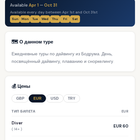
Available
Apr 1
—
Oct 31
Available every day between Apr 1st and Oct 31st
Sun
Mon
Tue
Wed
Thu
Fri
Sat
🗺️ О данном туре
Ежедневные туры по дайвингу из Бодрума. День,
посвящённый дайвингу, плаванию и сноркелингу.
💰 Цены
GBP
EUR
USD
TRY
ТИП БИЛЕТА
EUR
Diver
EUR 60
( 14+ )