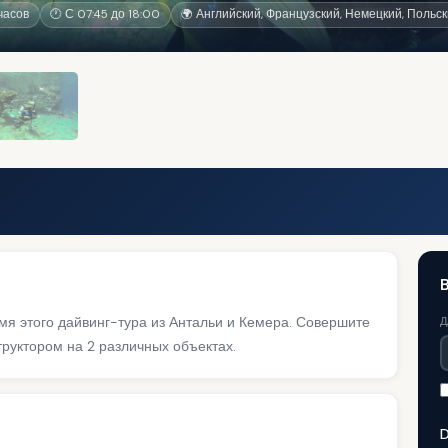
часов
🕐 С 07:45 до 18:00
🌍 Английский, Французский, Немецкий, Польск
я этого дайвинг-тура из Антальи и Кемера. Совершите
Д
руктором на 2 различных объектах.
D