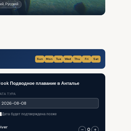
ий, Русский
Sun
Mon
Tue
Wed
Thu
Fri
Sat
Book Подводное плавание в Анталье
АТА ТУРА
Дата будет подтверждена позже
iver
0
−
+