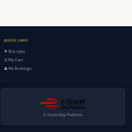
QUICK LINKS
🌟 Все туры
🛒 My Cart
👤 My Bookings
E-Ticaret Bilgi Platformu