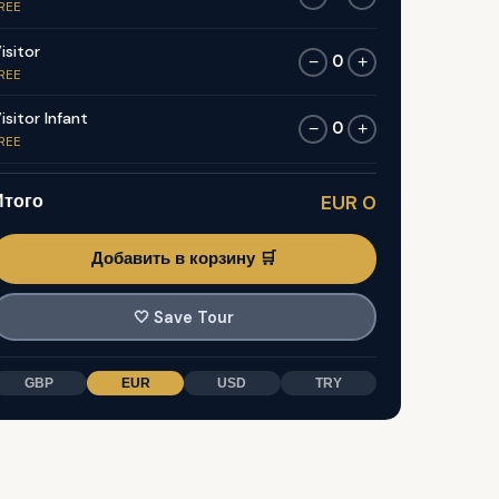
REE
isitor
0
−
+
REE
isitor Infant
0
−
+
REE
Итого
EUR 0
Добавить в корзину 🛒
🤍
Save Tour
GBP
EUR
USD
TRY