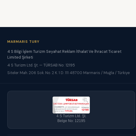
MARMARIS TURY
4 S Bilgi İşlem Turizm Seyahat Reklam İthalat Ve İhracat Ticaret
Limited Şirketi
4 S Turizm Ltd. Şt. — TÜRSAB No: 12195
Siteler Mah. 206 Sok. No. 2 K. 1 D. 111 48700 Marmaris / Muğla / Türkiye
4 S Turizm Ltd. Şt.
Belge No: 12195