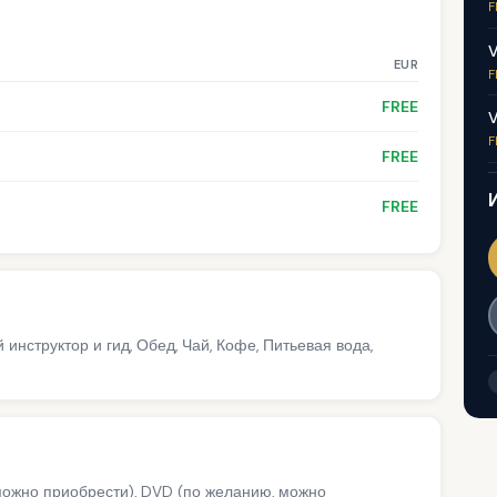
F
V
EUR
F
FREE
V
F
FREE
FREE
нструктор и гид, Обед, Чай, Кофе, Питьевая вода,
ожно приобрести), DVD (по желанию, можно