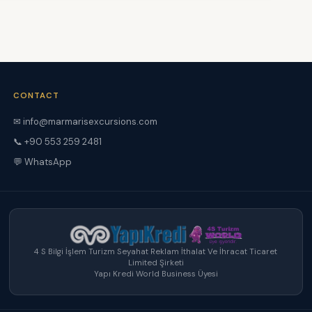
CONTACT
✉ info@marmarisexcursions.com
📞 +90 553 259 2481
💬 WhatsApp
4 S Bilgi İşlem Turizm Seyahat Reklam İthalat Ve İhracat Ticaret
Limited Şirketi
Yapı Kredi World Business Üyesi