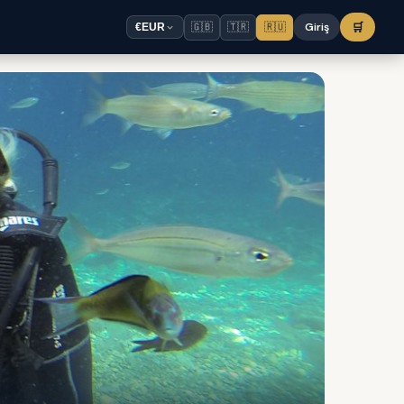
🇬🇧
🇹🇷
🇷🇺
Giriş
🛒
€
EUR