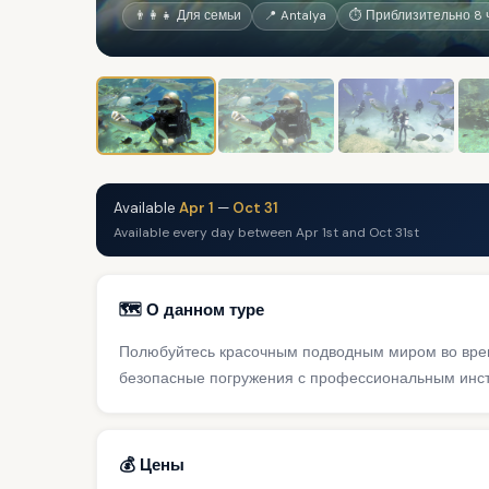
👨‍👩‍👧 Для семьи
📍 Antalya
⏱ Приблизительно 8 
Available
Apr 1
—
Oct 31
Available every day between Apr 1st and Oct 31st
🗺️ О данном туре
Полюбуйтесь красочным подводным миром во врем
безопасные погружения с профессиональным инст
💰 Цены