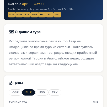
Available
Apr 1
—
Oct 31
Available every day between Apr 1st and Oct 31st
Sun
Mon
Tue
Wed
Thu
Fri
Sat
🗺️ О данном туре
Исследуйте живописные пейзажи гор Тавр на
квадроцикле во время тура из Антальи. Полюбуйтесь
скалистыми вершинами гор, разделяющих прибрежный
регион южной Турции и Анатолийское плато, ощущая
захватывающий азарт езды на квадроцикле.
💰 Цены
GBP
EUR
USD
TRY
ТИП БИЛЕТА
EUR