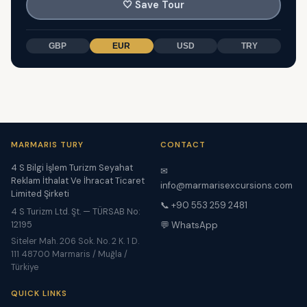
🤍
Save Tour
GBP
EUR
USD
TRY
MARMARIS TURY
CONTACT
4 S Bilgi İşlem Turizm Seyahat
✉
Reklam İthalat Ve İhracat Ticaret
info@marmarisexcursions.com
Limited Şirketi
📞 +90 553 259 2481
4 S Turizm Ltd. Şt. — TÜRSAB No:
12195
💬 WhatsApp
Siteler Mah. 206 Sok. No. 2 K. 1 D.
111 48700 Marmaris / Muğla /
Türkiye
QUICK LINKS