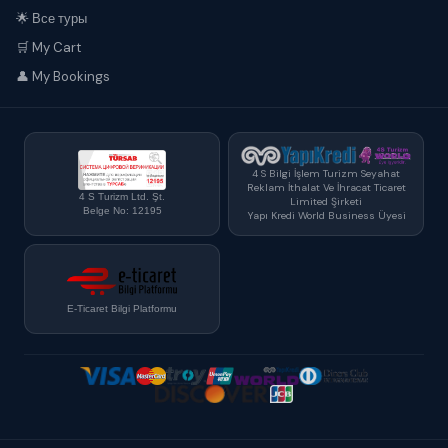
🌟 Все туры
🛒 My Cart
👤 My Bookings
4 S Bilgi İşlem Turizm Seyahat
Reklam İthalat Ve İhracat Ticaret
4 S Turizm Ltd. Şt.
Limited Şirketi
Belge No: 12195
Yapı Kredi World Business Üyesi
E-Ticaret Bilgi Platformu