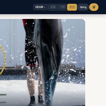
🇬🇧
🇹🇷
🇷🇺
Giriş
🛒
€
EUR