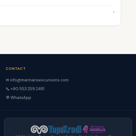
›
CONTACT
✉ info@marmarisexcursions.com
📞 +90 553 259 2481
💬 WhatsApp