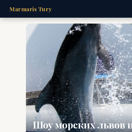
Marmaris Tury
Шоу морских львов 