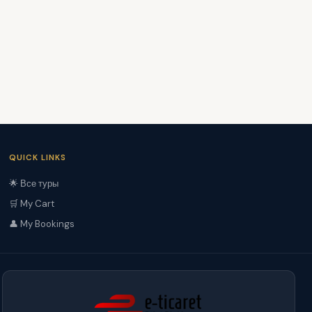
QUICK LINKS
🌟 Все туры
🛒 My Cart
👤 My Bookings