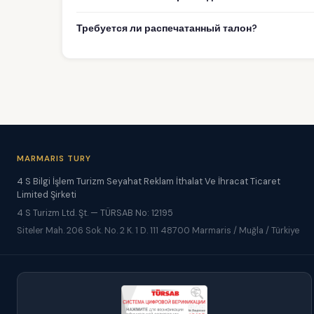
Требуется ли распечатанный талон?
MARMARIS TURY
4 S Bilgi İşlem Turizm Seyahat Reklam İthalat Ve İhracat Ticaret
Limited Şirketi
4 S Turizm Ltd. Şt. — TÜRSAB No: 12195
Siteler Mah. 206 Sok. No. 2 K. 1 D. 111 48700 Marmaris / Muğla / Türkiye