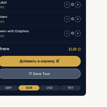
dult
0
−
+
REE
nfant
0
−
+
REE
wim with Dolphins
0
−
+
REE
Итого
EUR 0
Добавить в корзину 🛒
🤍
Save Tour
GBP
EUR
USD
TRY