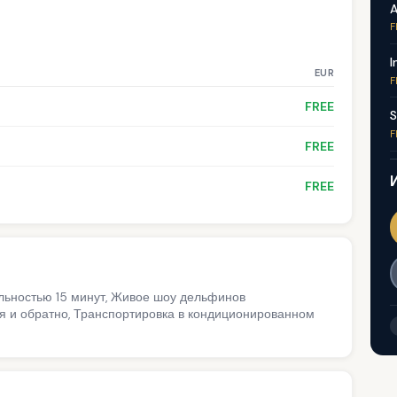
A
F
I
EUR
F
FREE
S
F
FREE
FREE
льностью 15 минут, Живое шоу дельфинов
я и обратно, Транспортировка в кондиционированном