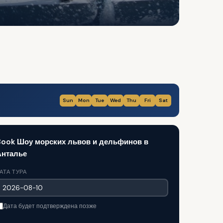
Sun
Mon
Tue
Wed
Thu
Fri
Sat
Book Шоу морских львов и дельфинов в
Анталье
АТА ТУРА
Дата будет подтверждена позже