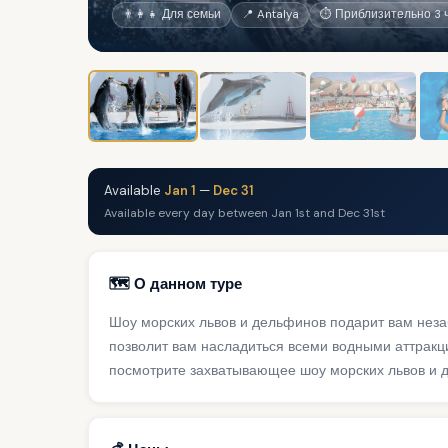
👨‍👩‍👧 Для семьи
📍 Antalya
⏱ Приблизительно 3 
Available
Jan 1
—
Dec 31
Available every day between Jan 1st and Dec 31st
🗺️ О данном туре
Шоу морских львов и дельфинов подарит вам неза
позволит вам насладиться всеми водными аттракци
посмотрите захватывающее шоу морских львов и 