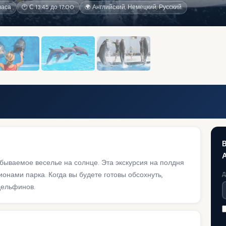
часа
🕐 С 13:45 до 17:00
🌍 Английский, Немецкий, Русский
бываемое веселье на солнце. Эта экскурсия на полдня
онами парка. Когда вы будете готовы обсохнуть,
Д
дельфинов.